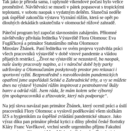
Tak jako je příroda sama, i uplynulé víkendové počasí bylo velice
proměnlivé. Návštěvníci se museli v pátek popasovat s tropickými
teplotami, v sobotu naopak s vydatným deštěm. Slunečná neděle
pak úspěšně zakončila výstavu Vyznání růžím, která se opět po
dlouhých dekádách uskutečnila v olomoucké růžové zahradě.
Páteční program byl započat slavnostním zahájením. Přítomné
návštěvníky přivítala ředitelka Výstaviště Flora Olomouc Eva
Fuglíčková a primátor Statutárního města Olomouce
Miroslav Žbánek. Paní ředitelka ve svém projevu vyzdvihla práci
všech pracovníků výstaviště v době virové pandemie a vládou
přijatých restrikcí.
„Život na výstavišti se nezastavil, ba naopak,
naše úseky pracovaly naplno, a i v náročné době byly parky
udržovány a Olomoučanům poskytovaly prostor pro relaxaci i
sportovní vyžití. Bezprostředně s rozvolňováním pandemických
opatření jsme uspořádali Selské a Zahradnické trhy, a vy se můžete
dnes na výstavě Vyznání růžím inspirovat z pestrobarevné škály
barev a odrůd růží. Jsem ráda, že mám kolem sebe výborný
tým spolupracovníků a zřizovatele, který nás podporuje“.
Na její slova navázal pan primátor Žbánek, který ocenil práci a úsilí
pracovníků Flory Olomouc a vyslovil poděkování všem složkám
IZS a hygienikům za úspěšné zvládání pandemické situace. Jako
výraz díku pan primátor předal kytici z dílny přední české floristky
Kláry Franc Vavříkové, vrchní sestře urgentního příjmu Fakultní