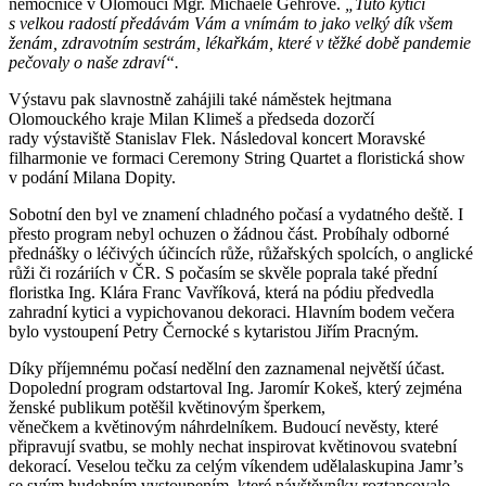
nemocnice v Olomouci Mgr. Michaele Gehrové.
„Tuto kytici
s velkou radostí předávám Vám a vnímám to jako velký dík všem
ženám, zdravotním sestrám, lékařkám, které v těžké době pandemie
pečovaly o naše zdraví“.
Výstavu pak slavnostně zahájili také náměstek hejtmana
Olomouckého kraje Milan Klimeš a předseda dozorčí
rady výstaviště Stanislav Flek. Následoval koncert Moravské
filharmonie ve formaci Ceremony String Quartet a floristická show
v podání Milana Dopity.
Sobotní den byl ve znamení chladného počasí a vydatného deště. I
přesto program nebyl ochuzen o žádnou část. Probíhaly odborné
přednášky o léčivých účincích růže, růžařských spolcích, o anglické
růži či rozáriích v ČR. S počasím se skvěle poprala také přední
floristka Ing. Klára Franc Vavříková, která na pódiu předvedla
zahradní kytici a vypichovanou dekoraci. Hlavním bodem večera
bylo vystoupení Petry Černocké s kytaristou Jiřím Pracným.
Díky příjemnému počasí nedělní den zaznamenal největší účast.
Dopolední program odstartoval Ing. Jaromír Kokeš, který zejména
ženské publikum potěšil květinovým šperkem,
věnečkem a květinovým náhrdelníkem. Budoucí nevěsty, které
připravují svatbu, se mohly nechat inspirovat květinovou svatební
dekorací. Veselou tečku za celým víkendem udělalaskupina Jamr’s
se svým hudebním vystoupením, které návštěvníky roztancovalo.