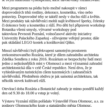
Mezi programem na pódiu bylo možné nakoupit v rámci
doprovodných trhů rostliny, dekorace, kosmetiku, víno nebo
potraviny. Doprovodné trhy se taktéž nesly v duchu růží a květin.
Mezi produkty tak návštěvníci mohli najít květinové šperky, čelenky
či dokonce boty a kosmetiku z růží. Pro děti byl připraven workshop
Botanika všemi smysly, výtvarné workshopy pod
taktovkou Pevnosti Poznání, volnočasové aktivity iniciativy
Univerzity Palackého Zaparkuj - oživujeme veřejný prostor, dále
pak skládání LEGO kostek a korálkování Qítko.
Mnozí návštěvníci byli překvapeni samotným prostorem
zrekonstruovaného Rozária, které je dílem zahradního architekta
Zdeňka Sendlera z roku 2016. Rozárium se bezpochyby řadí mezi
jedno z nejkrásnějších míst v Olomouci a mezi významná zahradní
architektonická díla v celé České republice. Není divu, že je
vyhledávaným turistickým cílem tuzemských i zahraničních
návštěvníků. Předmětem obdivu je jak samotná architektura, tak
několik stovek kultivarů růží.
Otevírací doba Rozária a Botanické zahrady je mimo pondělí každý
den od 9.30 do 18.00 a vstup je volný.
Výstavu Vyznání růžím pořádalo Výstaviště Flora Olomouc, a.s. za
podpory Olomouckého kraje a statutárního města Olomouc.