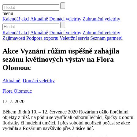
menu
Kalendář akcí
Aktuálně
Domácí veletrhy
Zahraniční veletrhy
Kalendář akcí
Aktuálně
Domácí veletrhy
Zahraniční veletrhy
Zajímavosti
Podpora exportu
Veletržní servis
Seznam partnerů
Akce Vyznání růžím úspěšně zahájila
sezónu květinových výstav na Flora
Olomouc
Aktuálně
,
Domácí veletrhy
Flora Olomouc
17. 7. 2020
Během tří dnů 10. – 12. července 2020 Rozárium ožilo florálními
objekty z růží, na pódiu se vystřídali odborní řečníci, špičky z oboru
floristiky či hudební umělci. I přes sobotní nepřízeň počasí se akce
vydařila a Rozárium navštívilo přes 2 tisíce lidí.