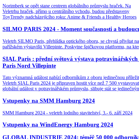
Norimberk se opět stane centrem globálního průmyslu hraček. Na
Veletrhu hraček, přímo u centrálního vchodu, budou představeny
ToyTrendy nadcházejícího roku: Anime & Friends a Healthy Heroes
SILMO PARIS 2024 - Moment současnosti a budoucn
Veletrh SILMO Paris, přehlídka optického oboru, se chystá přivítat n
pařížském výstavišti Villepinte. Poskytne špičkovou platformu, na kte
SIAL Paris : přední světová výstava potravinářských in
Paris Nord Villepinte
Tato významná událost nabízí odborníkům z oboru jedinečnou příležito
Veletrh SIAL Paris 2024 je připraven hostit více než 7 500 vystavovat
globální událost v potravinářském průmyslu, slibuje stát se jedineč
Vstupenky na SMM Hamburg 2024
SMM Hamburg 2024 - veletrh lodního stavitelství, 3.- 6. září 2024
Vstupenky na WindEnergy Hamburg 2024
GLOBAL INDUSTRIE 2024: téměř 50 000 odborníků