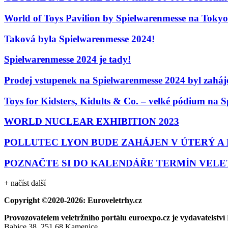
World of Toys Pavilion by Spielwarenmesse na Toky
Taková byla Spielwarenmesse 2024!
Spielwarenmesse 2024 je tady!
Prodej vstupenek na Spielwarenmesse 2024 byl zaháj
Toys for Kidsters, Kidults & Co. – velké pódium na 
WORLD NUCLEAR EXHIBITION 2023
POLLUTEC LYON BUDE ZAHÁJEN V ÚTERÝ A 
POZNAČTE SI DO KALENDÁŘE TERMÍN VELET
+ načíst další
Copyright ©2020-2026: Euroveletrhy.cz
Provozovatelem veletržního portálu euroexpo.cz je vydavatel
Babice 38, 251 68 Kamenice