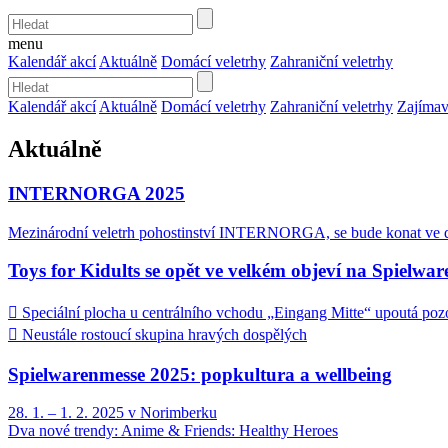
menu
Kalendář akcí
Aktuálně
Domácí veletrhy
Zahraniční veletrhy
Kalendář akcí
Aktuálně
Domácí veletrhy
Zahraniční veletrhy
Zajímav
Aktuálně
INTERNORGA 2025
Mezinárodní veletrh pohostinství INTERNORGA, se bude konat ve dn
Toys for Kidults se opět ve velkém objeví na Spielwa
 Speciální plocha u centrálního vchodu „Eingang Mitte“ upoutá poz
 Neustále rostoucí skupina hravých dospělých
Spielwarenmesse 2025: popkultura a wellbeing
28. 1. – 1. 2. 2025 v Norimberku
Dva nové trendy: Anime & Friends: Healthy Heroes