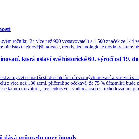
osti
a svém ročníku '24 více než 900 vystavovatelů a 1 500 značek ze 144 zem
ré představí nejnovější inovace, trendy, technologické novinky, které 
ovací, která oslaví své historické 60. výročí od 19. do
st zamyslet se nad šesti desetiletími převratných inovací a zároveň s
elů z více než 130 zemí, přičemž se očekává, že 75 % účastníků bude ze
ným setkáním inovátorů, myšlenkových vůdců a osob s rozhodovacími pr
 dává průmyslu nový impuls