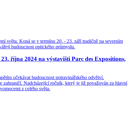
í světa. Koná se v termínu 20. - 23. září tradičně na severním
utvářejí budoucnost optického průmyslu.
 23. října 2024 na výstavišti Parc des Expositions,
 napětím očekávat budoucnost potravinářského odvětví.
 zahraničí. Nadcházející ročník, který je již považován za hlavní
avomocemi z celého světa.