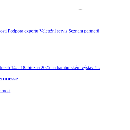
osti
Podpora exportu
Veletržní servis
Seznam partnerů
ech 14. - 18. března 2025 na hamburském výstavišti.
renmesse
ornost