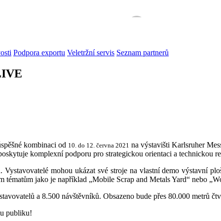
osti
Podpora exportu
Veletržní servis
Seznam partnerů
LIVE
 úspěšné kombinaci od
na výstavišti Karlsruher M
10. do 12. června 2021
oskytuje komplexní podporu pro strategickou orientaci a technickou rea
u. Vystavovatelé mohou ukázat své stroje na vlastní demo výstavní pl
ím tématům jako je například „Mobile Scrap and Metals Yard“ nebo „
stavovatelů a 8.500 návštěvníků. Obsazeno bude přes 80.000 metrů čtv
mu publiku!