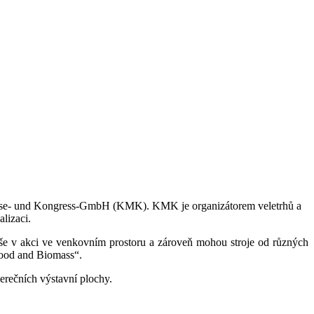
esse- und Kongress-GmbH (KMK). KMK je organizátorem veletrhů a
lizaci.
oše v akci ve venkovním prostoru a zároveň mohou stroje od různých
Wood and Biomass“.
erečních výstavní plochy.