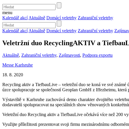
menu
Kalendář akcí
Aktuálně
Domácí veletrhy
Zahraniční veletrhy
Kalendář akcí
Aktuálně
Domácí veletrhy
Zahraniční veletrhy
Zajímav
Veletržní duo RecyclingAKTIV a Tiefbau
Aktuálně
,
Zahraniční veletrhy
,
Zajímavosti
,
Podpora exportu
Messe Karlsruhe
18. 8. 2020
Recycling aktiv a TiefbauLive – veletržní duo se koná ve své známé
úzce spolupracuje se společností Geoplan GmbH z Iffezheimu, která p
Výstaviště v Karlsruhe zachovává demo charakter dvojitého veletrh
dodavatelů spolupracovat na speciálních show věnovaných konkrétn
Veletržní duo Recycling aktiv a TiefbauLive očekává více než 200 vy
Využijte příležitosti prezentovat svoji firmu mezinárodnímu odborné