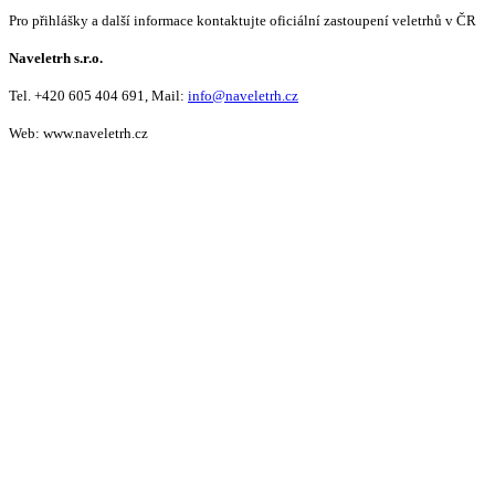
Pro přihlášky a další informace kontaktujte oficiální zastoupení veletrhů v ČR
Naveletrh s.r.o.
Tel. +420 605 404 691, Mail:
info@naveletrh.cz
Web: www.naveletrh.cz