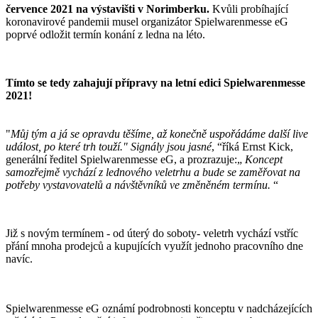
července 2021 na výstavišti v Norimberku.
Kvůli probíhající
koronavirové pandemii musel organizátor Spielwarenmesse eG
poprvé odložit termín konání z ledna na léto.
Tímto se tedy zahajují přípravy na letní edici Spielwarenmesse
2021!
"
Můj tým a já se opravdu těšíme, až konečně uspořádáme další live
událost, po které trh touží." Signály jsou jasné
, “říká Ernst Kick,
generální ředitel Spielwarenmesse eG, a prozrazuje:„
Koncept
samozřejmě vychází z lednového veletrhu a bude se zaměřovat na
potřeby vystavovatelů a návštěvníků ve změněném termínu.
“
Již s novým termínem - od úterý do soboty- veletrh vychází vstříc
přání mnoha prodejců a kupujících využít jednoho pracovního dne
navíc.
Spielwarenmesse eG oznámí podrobnosti konceptu v nadcházejících