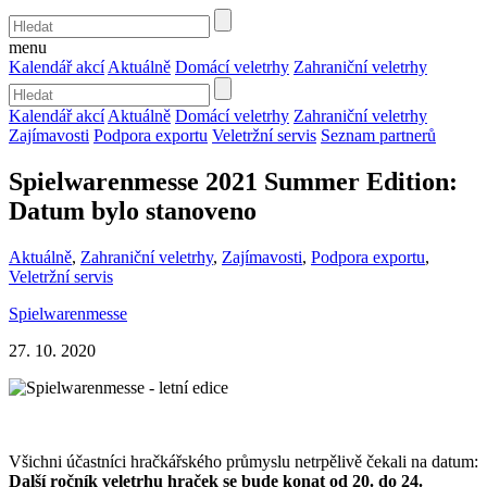
menu
Kalendář akcí
Aktuálně
Domácí veletrhy
Zahraniční veletrhy
Kalendář akcí
Aktuálně
Domácí veletrhy
Zahraniční veletrhy
Zajímavosti
Podpora exportu
Veletržní servis
Seznam partnerů
Spielwarenmesse 2021 Summer Edition:
Datum bylo stanoveno
Aktuálně
,
Zahraniční veletrhy
,
Zajímavosti
,
Podpora exportu
,
Veletržní servis
Spielwarenmesse
27. 10. 2020
Všichni účastníci hračkářského průmyslu netrpělivě čekali na datum:
Další ročník veletrhu hraček se bude konat od 20. do 24.