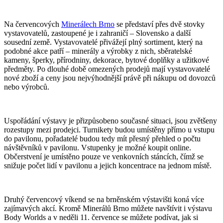
Na červencových
Minerálech Brno
se představí přes dvě stovky
vystavovatelů, zastoupené je i zahraničí – Slovensko a další
sousední země. Vystavovatelé přivážejí plný sortiment, který na
podobné akce patří – minerály a výrobky z nich, sběratelské
kameny, šperky, přírodniny, dekorace, bytové doplňky a užitkové
předměty. Po dlouhé době omezených prodejů mají vystavovatelé
nové zboží a ceny jsou nejvýhodnější právě při nákupu od dovozců
nebo výrobců.
Uspořádání výstavy je přizpůsobeno současné situaci, jsou zvětšeny
rozestupy mezi prodejci. Turnikety budou umístěny přímo u vstupu
do pavilonu, pořadatelé budou tedy mít přesný přehled o počtu
návštěvníků v pavilonu. Vstupenky je možné koupit online.
Občerstvení je umístěno pouze ve venkovních stáncích, čímž se
snižuje počet lidí v pavilonu a jejich koncentrace na jednom místě.
Druhý červencový víkend se na brněnském výstavišti koná více
zajímavých akcí. Kromě Minerálů Brno můžete navštívit i výstavu
Body Worlds a v neděli 11. července se můžete podívat, jak si