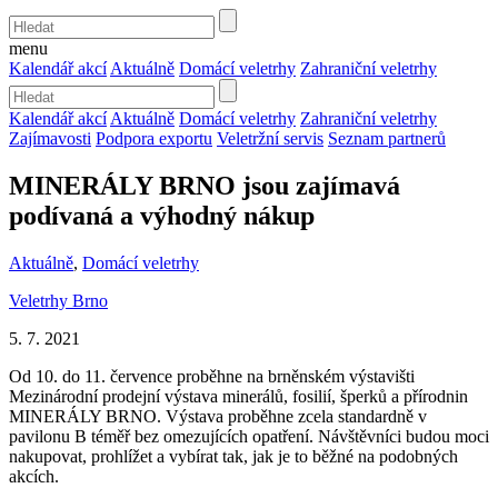
menu
Kalendář akcí
Aktuálně
Domácí veletrhy
Zahraniční veletrhy
Kalendář akcí
Aktuálně
Domácí veletrhy
Zahraniční veletrhy
Zajímavosti
Podpora exportu
Veletržní servis
Seznam partnerů
MINERÁLY BRNO jsou zajímavá
podívaná a výhodný nákup
Aktuálně
,
Domácí veletrhy
Veletrhy Brno
5. 7. 2021
Od 10. do 11. července proběhne na brněnském výstavišti
Mezinárodní prodejní výstava minerálů, fosilií, šperků a přírodnin
MINERÁLY BRNO. Výstava proběhne zcela standardně v
pavilonu B téměř bez omezujících opatření. Návštěvníci budou moci
nakupovat, prohlížet a vybírat tak, jak je to běžné na podobných
akcích.