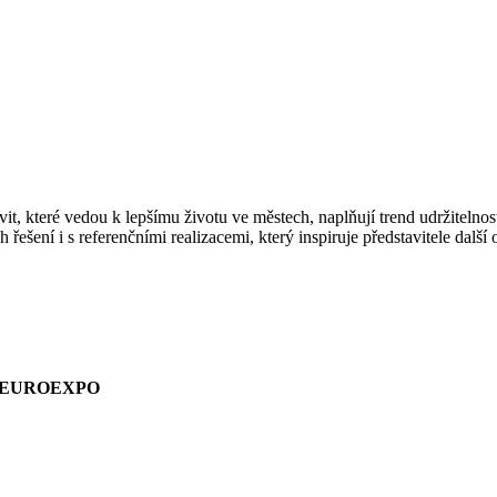
které vedou k lepšímu životu ve městech, naplňují trend udržitelnos
ní i s referenčními realizacemi, který inspiruje představitele další ob
ství EUROEXPO