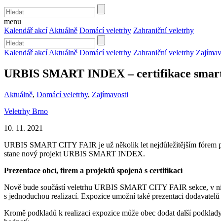
menu
Kalendář akcí
Aktuálně
Domácí veletrhy
Zahraniční veletrhy
Kalendář akcí
Aktuálně
Domácí veletrhy
Zahraniční veletrhy
Zajímav
URBIS SMART INDEX – certifikace smart 
Aktuálně
,
Domácí veletrhy
,
Zajímavosti
Veletrhy Brno
10. 11. 2021
URBIS SMART CITY FAIR je už několik let nejdůležitějším fórem pro 
stane nový projekt URBIS SMART INDEX.
Prezentace obcí, firem a projektů spojená s certifikací
Nově bude součástí veletrhu URBIS SMART CITY FAIR sekce, v níž b
s jednoduchou realizací. Expozice umožní také prezentaci dodavatelů a
Kromě podkladů k realizaci expozice může obec dodat další podklad