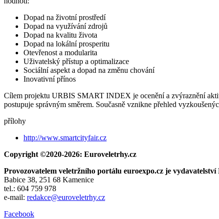
hodnotí:
Dopad na životní prostředí
Dopad na využívání zdrojů
Dopad na kvalitu života
Dopad na lokální prosperitu
Otevřenost a modularita
Uživatelský přístup a optimalizace
Sociální aspekt a dopad na změnu chování
Inovativní přínos
Cílem projektu URBIS SMART INDEX je ocenění a zvýraznění aktivit, 
postupuje správným směrem. Současně vznikne přehled vyzkoušených řeše
přílohy
http://www.smartcityfair.cz
Copyright ©2020-2026: Euroveletrhy.cz
Provozovatelem veletržního portálu euroexpo.cz je vydavatel
Babice 38, 251 68 Kamenice
tel.: 604 759 978
e-mail:
redakce@euroveletrhy.cz
Facebook