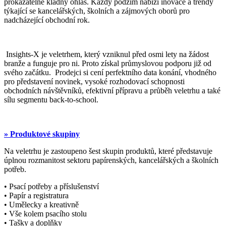
prokazatelně kladný ohlas. Každý podzim nabízí inovace a trendy
týkající se kancelářských, školních a zájmových oborů pro
nadcházející obchodní rok.
Insights-X je veletrhem, který vzniknul před osmi lety na žádost
branže a funguje pro ni. Proto získal průmyslovou podporu již od
svého začátku. Prodejci si cení perfektního data konání, vhodného
pro představení novinek, vysoké rozhodovací schopnosti
obchodních návštěvníků, efektivní přípravu a průběh veletrhu a také
sílu segmentu back-to-school.
» Produktové skupiny
Na veletrhu je zastoupeno šest skupin produktů, které představuje
úplnou rozmanitost sektoru papírenských, kancelářských a školních
potřeb.
• Psací potřeby a příslušenství
• Papír a registratura
• Umělecky a kreativně
• Vše kolem psacího stolu
• Tašky a doplňky