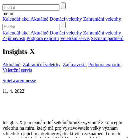
menu
Kalendář akcí
Aktuálně
Domácí veletrhy
Zahraniční veletrhy
Kalendář akcí
Aktuálně
Domácí veletrhy
Zahraniční veletrhy
Zajímavosti
Podpora exportu
Veletržní servis
Seznam partnerů
Insights-X
Aktuálně
,
Zahraniční veletrhy
,
Zajímavosti
,
Podpora exportu
,
Veletržní servis
Spielwarenmesse
11. 4. 2022
Insights-X je mezinárodní setkání branže vyvinuté z konceptu
veletrhu na míru, který má pro vystavovatele velký význam
z hlediska jejich marketingových aktivit a zaznamenal u nich