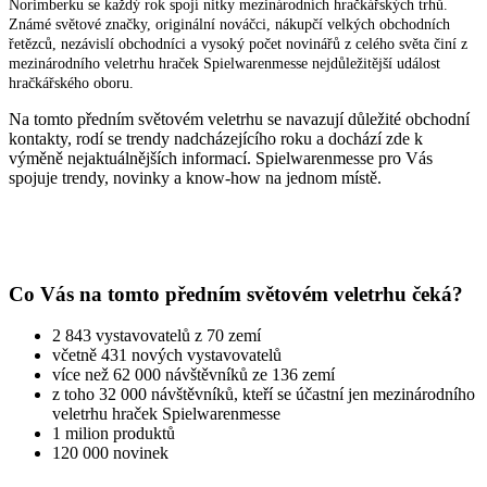
Norimberku se každý rok spojí nitky mezinárodních hračkářských trhů.
Známé světové značky, originální nováčci, nákupčí velkých obchodních
řetězců, nezávislí obchodníci a vysoký počet novinářů z celého světa činí z
mezinárodního veletrhu hraček Spielwarenmesse nejdůležitější událost
hračkářského oboru.
Na tomto předním světovém veletrhu se navazují důležité obchodní
kontakty, rodí se trendy nadcházejícího roku a dochází zde k
výměně nejaktuálnějších informací. Spielwarenmesse pro Vás
spojuje trendy, novinky a know-how na jednom místě.
Co Vás na tomto předním světovém veletrhu čeká?
2 843 vystavovatelů z 70 zemí
včetně 431 nových vystavovatelů
více než 62 000 návštěvníků ze 136 zemí
z toho 32 000 návštěvníků, kteří se účastní jen mezinárodního
veletrhu hraček Spielwarenmesse
1 milion produktů
120 000 novinek