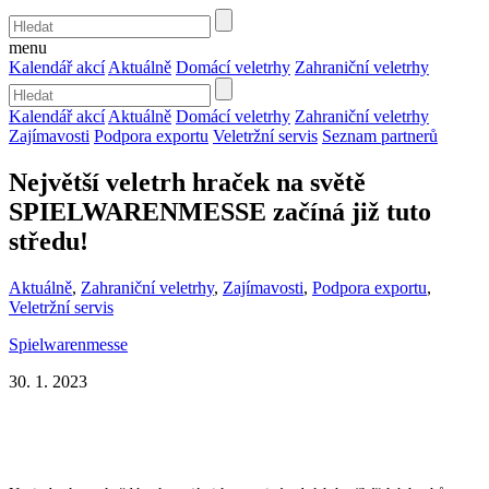
menu
Kalendář akcí
Aktuálně
Domácí veletrhy
Zahraniční veletrhy
Kalendář akcí
Aktuálně
Domácí veletrhy
Zahraniční veletrhy
Zajímavosti
Podpora exportu
Veletržní servis
Seznam partnerů
Největší veletrh hraček na světě
SPIELWARENMESSE začíná již tuto
středu!
Aktuálně
,
Zahraniční veletrhy
,
Zajímavosti
,
Podpora exportu
,
Veletržní servis
Spielwarenmesse
30. 1. 2023