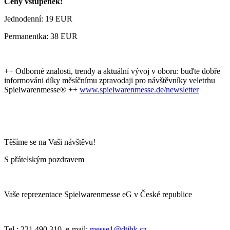
Ceny vstupenek:
Jednodenní: 19 EUR
Permanentka: 38 EUR
++ Odborné znalosti, trendy a aktuální vývoj v oboru: buďte dobře
informováni díky měsíčnímu zpravodaji pro návštěvníky veletrhu
Spielwarenmesse® ++
www.spielwarenmesse.de/newsletter
Těšíme se na Vaši návštěvu!
S přátelským pozdravem
Vaše reprezentace Spielwarenmesse eG v České republice
Tel.: 221 490 310, e-mail:
messe1@dtihk.cz