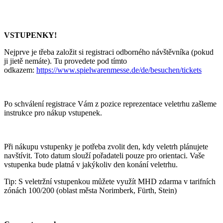
VSTUPENKY!
Nejprve je třeba založit si registraci odborného návštěvníka (pokud
ji jietě nemáte). Tu provedete pod tímto
odkazem:
https://www.spielwarenmesse.de/de/besuchen/tickets
Po schválení registrace Vám z pozice reprezentace veletrhu zašleme
instrukce pro nákup vstupenek.
Při nákupu vstupenky je potřeba zvolit den, kdy veletrh plánujete
navštívit. Toto datum slouží pořadateli pouze pro orientaci. Vaše
vstupenka bude platná v jakýkoliv den konání veletrhu.
Tip: S veletržní vstupenkou můžete využít MHD zdarma v tarifních
zónách 100/200 (oblast města Norimberk, Fürth, Stein)