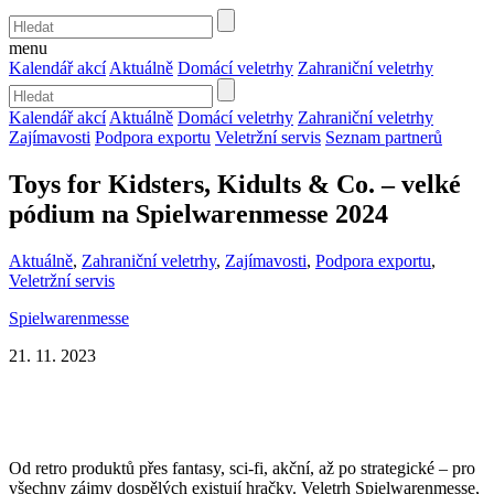
menu
Kalendář akcí
Aktuálně
Domácí veletrhy
Zahraniční veletrhy
Kalendář akcí
Aktuálně
Domácí veletrhy
Zahraniční veletrhy
Zajímavosti
Podpora exportu
Veletržní servis
Seznam partnerů
Toys for Kidsters, Kidults & Co. – velké
pódium na Spielwarenmesse 2024
Aktuálně
,
Zahraniční veletrhy
,
Zajímavosti
,
Podpora exportu
,
Veletržní servis
Spielwarenmesse
21. 11. 2023
Od retro produktů přes fantasy, sci-fi, akční, až po strategické – pro
všechny zájmy dospělých existují hračky. Veletrh Spielwarenmesse,