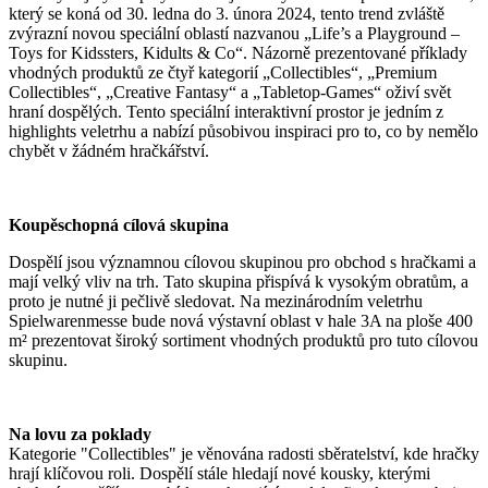
který se koná od 30. ledna do 3. února 2024, tento trend zvláště
zvýrazní novou speciální oblastí nazvanou „Life’s a Playground –
Toys for Kidssters, Kidults & Co“. Názorně prezentované příklady
vhodných produktů ze čtyř kategorií „Collectibles“, „Premium
Collectibles“, „Creative Fantasy“ a „Tabletop-Games“ oživí svět
hraní dospělých. Tento speciální interaktivní prostor je jedním z
highlights veletrhu a nabízí působivou inspiraci pro to, co by nemělo
chybět v žádném hračkářství.
Koup
ě
schopná cílová skupina
Dospělí jsou významnou cílovou skupinou pro obchod s hračkami a
mají velký vliv na trh. Tato skupina přispívá k vysokým obratům, a
proto je nutné ji pečlivě sledovat. Na mezinárodním veletrhu
Spielwarenmesse bude nová výstavní oblast v hale 3A na ploše 400
m² prezentovat široký sortiment vhodných produktů pro tuto cílovou
skupinu.
Na lovu za poklady
Kategorie "Collectibles" je věnována radosti sběratelství, kde hračky
hrají klíčovou roli. Dospělí stále hledají nové kousky, kterými