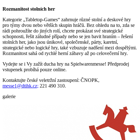
Rozmanitost stolních her
Kategorie „Tabletop-Games“ zahrnuje různé stolní a deskové hry
pro týmy dvou nebo větších skupin hráčů. Bez ohledu na to, zda se
rádi pohroužíte do jiných rolí, chcete prokázat své strategické
schopnosti, řešit záludné případy nebo se jen bavit hraním – řešení
stolních her, jako jsou únikové, společenské, párty, karetní,
strategické nebo logické hry, také vzbuzuje nadšení mezi dospělými.
Rozmanitost sahá od rychlé herní zábavy až po celovečerní hry.
Vydejte se i Vy zažít ducha hry na Spielwarenmesse! Předprodej
vstupenek probíhá pouze online.
Kontaktujte české veletržní zastoupení: ČNOPK,
messe1@dtihk.cz;
221 490 310.
galerie