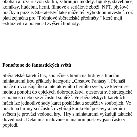
obohatí a rozšíří svou sbírku, zahrnující modely, figurky, stavebnice,
komiksy, hudební, herní, filmové a seriálové zboží, NFT, plyšové
hračky a puzzle. Sběratelství také může být výhodnou investicí, což
platí zejména pro "Prémiové sběratelské předměty," které mají
exkluzivitu a potenciál zvýšení hodnoty.
Pono
ř
te se do fantastických sv
ě
t
ů
Sběratelské karetní hry, společně s hrami na hrdiny a hracími
miniaturami jsou příklady kategorie „Creative Fantasy“. Přenáší
hráče do vzrušujícího a interaktivního herního světa, ve kterém se
mohou ponořit do epických dobrodružství, otestovat své strategické
schopnosti nebo se zúčastnit soutěží. Ve sběratelských karetních
hrách lze jednotlivé sady karet poskládat a soutěžit v soubojích. Ve
hrách na hrdiny si účastníci vybírají konkrétní postavy a herním
světem je provází vedoucí hry. Hry s miniaturami vyžadují taktické
dovednosti. Detailní a malované miniaturní postavy jsou často v
popředí.