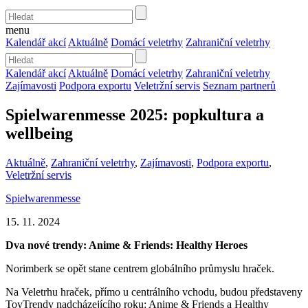
menu
Kalendář akcí
Aktuálně
Domácí veletrhy
Zahraniční veletrhy
Kalendář akcí
Aktuálně
Domácí veletrhy
Zahraniční veletrhy
Zajímavosti
Podpora exportu
Veletržní servis
Seznam partnerů
Spielwarenmesse 2025: popkultura a
wellbeing
Aktuálně
,
Zahraniční veletrhy
,
Zajímavosti
,
Podpora exportu
,
Veletržní servis
Spielwarenmesse
15. 11. 2024
Dva nové trendy: Anime & Friends: Healthy Heroes
Norimberk se opět stane centrem globálního průmyslu hraček.
Na Veletrhu hraček, přímo u centrálního vchodu, budou představeny
ToyTrendy nadcházejícího roku: Anime & Friends a Healthy