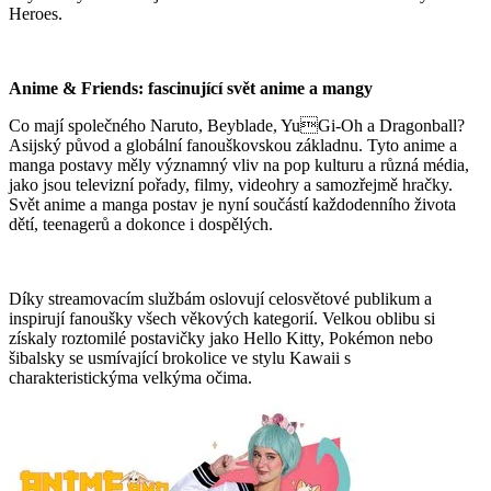
Heroes.
Anime & Friends: fascinující svět anime a mangy
Co mají společného Naruto, Beyblade, YuGi-Oh a Dragonball?
Asijský původ a globální fanouškovskou základnu. Tyto anime a
manga postavy měly významný vliv na pop kulturu a různá média,
jako jsou televizní pořady, filmy, videohry a samozřejmě hračky.
Svět anime a manga postav je nyní součástí každodenního života
dětí, teenagerů a dokonce i dospělých.
Díky streamovacím službám oslovují celosvětové publikum a
inspirují fanoušky všech věkových kategorií. Velkou oblibu si
získaly roztomilé postavičky jako Hello Kitty, Pokémon nebo
šibalsky se usmívající brokolice ve stylu Kawaii s
charakteristickýma velkýma očima.