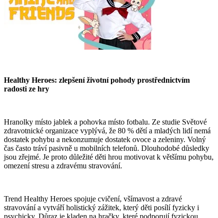
Healthy Heroes: zlepšení životní pohody prostřednictvím
radosti ze hry
Hranolky místo jablek a pohovka místo fotbalu. Ze studie Světové
zdravotnické organizace vyplývá, že 80 % dětí a mladých lidí nemá
dostatek pohybu a nekonzumuje dostatek ovoce a zeleniny. Volný
čas často tráví pasivně u mobilních telefonů. Dlouhodobé důsledky
jsou zřejmé. Je proto důležité děti hrou motivovat k většímu pohybu,
omezení stresu a zdravému stravování.
Trend Healthy Heroes spojuje cvičení, všímavost a zdravé
stravování a vytváří holistický zážitek, který děti posílí fyzicky i
psychicky. Důraz je kladen na hračky, které podporují fyzickou