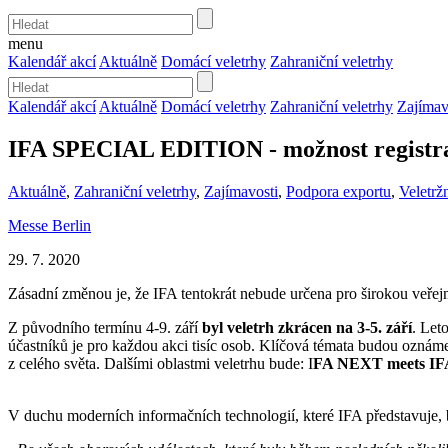
menu
Kalendář akcí
Aktuálně
Domácí veletrhy
Zahraniční veletrhy
Kalendář akcí
Aktuálně
Domácí veletrhy
Zahraniční veletrhy
Zajímav
IFA SPECIAL EDITION - možnost registr
Aktuálně
,
Zahraniční veletrhy
,
Zajímavosti
,
Podpora exportu
,
Veletržn
Messe Berlin
29. 7. 2020
Zásadní změnou je, že IFA tentokrát nebude určena pro širokou veřejnos
Z původního termínu 4-9. září
byl veletrh zkrácen na 3-5. září
. Let
účastníků je pro každou akci tisíc osob. Klíčová témata budou ozná
z celého světa. Dalšími oblastmi veletrhu bude: I
FA NEXT meets IFA 
V duchu moderních informačních technologií, které IFA představuje, b