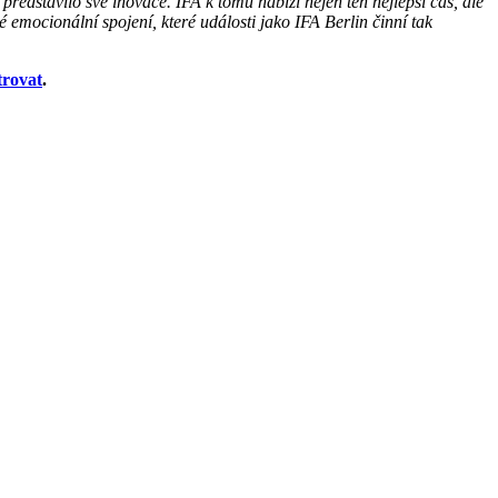
ředstavilo své inovace. IFA k tomu nabízí nejen ten nejlepší čas, ale
ské emocionální spojení, které události jako IFA Berlin činní tak
trovat
.