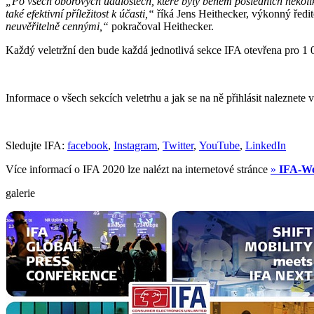
„Po všech oborových událostech, které byly během posledních několika
také efektivní příležitost k účasti,“
říká Jens Heithecker, výkonný ředit
neuvěřitelně cennými,“
pokračoval Heithecker.
Každý veletržní den bude každá jednotlivá sekce IFA otevřena pro 
Informace o všech sekcích veletrhu a jak se na ně přihlásit naleznete
Sledujte IFA:
facebook
,
Instagram
,
Twitter
,
YouTube
,
LinkedIn
Více informací o IFA 2020 lze nalézt na internetové stránce
»
IFA-We
galerie