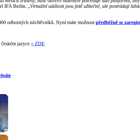
 měsíců zrušeny, naše odvětví naléhavě potřebuje tuto platformu, aby p
el IFA Berlin. „
Virtuální události jsou jistě užitečné, ale postrádají lid
1 000 odborných návštěvníků. Nyní máte možnost
předběžně se zaregis
 v českém jazyce
» ZDE
bsite