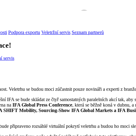
osti
Podpora exportu
Veletržní servis
Seznam partnerů
ace!
í servis
t. Veletrhu se budou moci zúčastnit pouze novináři a experti z branže, 
ošní IFA se bude skládat ze čtyř samostatných paralelních akcí tak, aby
mena na
IFA Global Press Conference
, která se běžně koná v dubnu, a
SHIFT Mobility, Sourcing-Show IFA Global Markets a IFA Busin
ude připraveno rozsáhlé virtuální pokrytí veletrhu a budou ho moci sle