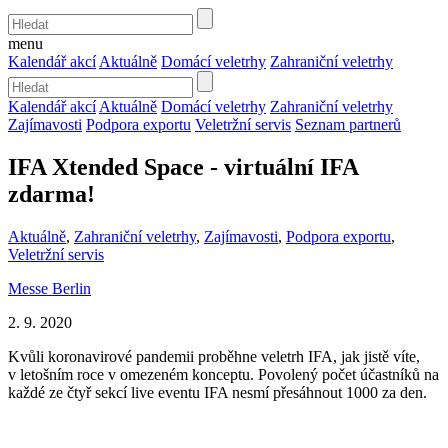
menu
Kalendář akcí
Aktuálně
Domácí veletrhy
Zahraniční veletrhy
Kalendář akcí
Aktuálně
Domácí veletrhy
Zahraniční veletrhy
Zajímavosti
Podpora exportu
Veletržní servis
Seznam partnerů
IFA Xtended Space - virtuální IFA
zdarma!
Aktuálně
,
Zahraniční veletrhy
,
Zajímavosti
,
Podpora exportu
,
Veletržní servis
Messe Berlin
2. 9. 2020
Kvůli koronavirové pandemii proběhne veletrh IFA, jak jistě víte,
v letošním roce v omezeném konceptu. Povolený počet účastníků na
každé ze čtyř sekcí live eventu IFA nesmí přesáhnout 1000 za den.