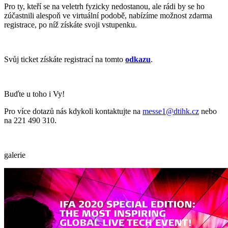
Pro ty, kteří se na veletrh fyzicky nedostanou, ale rádi by se ho
zúčastnili alespoň ve virtuální podobě, nabízíme možnost zdarma
registrace, po níž získáte svoji vstupenku.
Svůj ticket získáte registrací na tomto
odkazu
.
Buďte u toho i Vy!
Pro více dotazů nás kdykoli kontaktujte na
messe1@dtihk.cz
nebo
na 221 490 310.
galerie