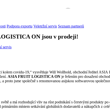
osti
Podpora exportu
Veletržní servis
Seznam partnerů
 LOGISTICA ON jsou v prodeji!
í servis
 kolem covidu-19,“ vysvětluje Will Wollbold, obchodní ředitel ASI
šení.
ASIA FRUIT LOGISTICA ON
je řešením pro dosažení obchodní
, a proto jsme společně s renomovanou asijskou softwarovou společno
světě a má rozhodující vliv na růst podnikání s čerstvými produkty po 
primárním místem setkávání globálních dodavatelů a nákupčích z celé A