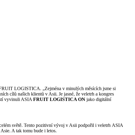
A FRUIT LOGISTICA. „Zejména v minulých měsících jsme si
ch cílů našich klientů v Asii. Je jasné, že veletrh a kongres
stí vyvinuli ASIA
FRUIT LOGISTICA ON
jako digitální
celém světě. Tento pozitivní vývoj v Asii podpořil i veletrh ASIA
sie. A tak tomu bude i letos.