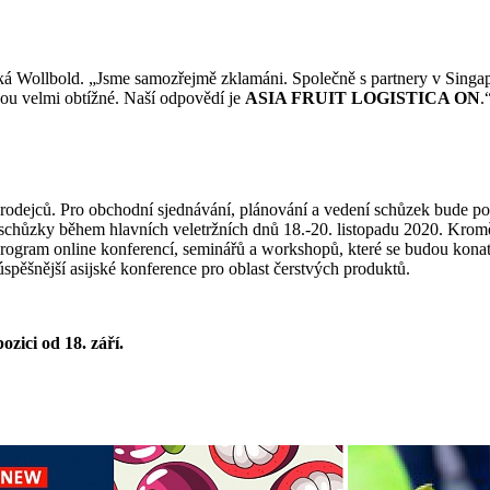
 říká Wollbold. „Jsme samozřejmě zklamáni. Společně s partnery v Singa
jsou velmi obtížné. Naší odpovědí je
ASIA FRUIT LOGISTICA ON
.
rodejců. Pro obchodní sjednávání, plánování a vedení schůzek bude pou
ní schůzky během hlavních veletržních dnů 18.-20. listopadu 2020. 
m online konferencí, seminářů a workshopů, které se budou kona
úspěšnější asijské konference pro oblast čerstvých produktů.
zici od 18. září.