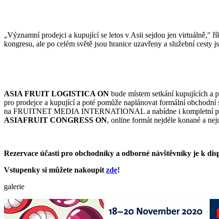
„Významní prodejci a kupující se letos v Asii sejdou jen virtuálně,"
kongresu, ale po celém světě jsou hranice uzavřeny a služební cesty 
ASIA FRUIT LOGISTICA ON
bude místem setkání kupujících a p
pro prodejce a kupující a poté pomůže naplánovat formální obchod
na FRUITNET MEDIA INTERNATIONAL a nabídne i kompletní progra
ASIAFRUIT
CONGRESS ON
, online formát nejdéle konané a nej
Rezervace účasti pro obchodníky a odborné návštěvníky je k dispo
Vstupenky si můžete nakoupit
zde
!
galerie