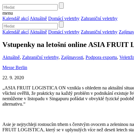
menu
Kalendář akcí
Aktuálně
Domácí veletrhy
Zahraniční veletrhy
Kalendář akcí
Aktuálně
Domácí veletrhy
Zahraniční veletrhy
Zajímav
Vstupenky na letošní online ASIA FRUIT
Aktuálně
,
Zahraniční veletrhy
,
Zajímavosti
,
Podpora exportu
,
Veletržn
Messe Berlin
22. 9. 2020
„ASIA FRUIT LOGISTICA ON vznikla s ohledem na aktuální situaci
všichni ověřili, že prakticky na každý problém v podnikání existuje ře
nemůžeme v listopadu v Singapuru pořádat v obvyklé fyzické podobě
alternativu.“
Asie je nejrychleji rostoucím trhem s čerstvým ovocem a zeleninou na 
FRUIT LOGISTICA, který se v uplynulých více než deseti letech stal 