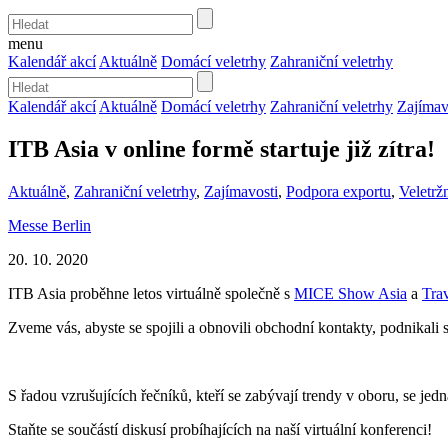
menu
Kalendář akcí
Aktuálně
Domácí veletrhy
Zahraniční veletrhy
Kalendář akcí
Aktuálně
Domácí veletrhy
Zahraniční veletrhy
Zajímav
ITB Asia v online formě startuje již zítra!
Aktuálně
,
Zahraniční veletrhy
,
Zajímavosti
,
Podpora exportu
,
Veletržn
Messe Berlin
20. 10. 2020
ITB Asia proběhne letos virtuálně společně s
MICE Show Asia
a
Tra
Zveme vás, abyste se spojili a obnovili obchodní kontakty, podnikali s
S řadou vzrušujících řečníků, kteří se zabývají trendy v oboru, se jedn
Staňte se součástí diskusí probíhajících na naší virtuální konferenci!