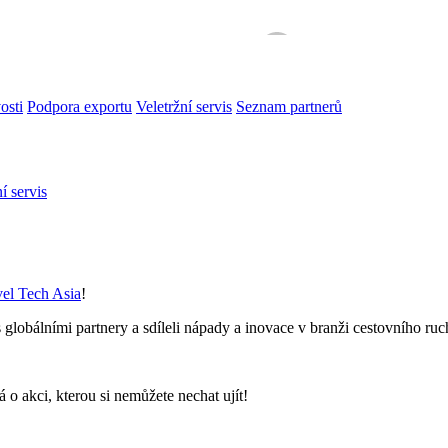
osti
Podpora exportu
Veletržní servis
Seznam partnerů
í servis
vel Tech Asia
!
 globálními partnery a sdíleli nápady a inovace v branži cestovního ruc
á o akci, kterou si nemůžete nechat ujít!