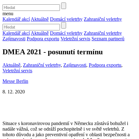
menu
Kalendář akcí
Aktuálně
Domácí veletrhy
Zahraniční veletrhy
Kalendář akcí
Aktuálně
Domácí veletrhy
Zahraniční veletrhy
Zajímavosti
Podpora exportu
Veletržní servis
Seznam partnerů
DMEA 2021 - posunutí termínu
Aktuálně
,
Zahraniční veletrhy
,
Zajímavosti
,
Podpora exportu
,
Veletržní servis
Messe Berlin
8. 12. 2020
Situace s koronavirovou pandemií v Německu zůstává bohužel i
nadále vážná, což se odráží pochopitelně i ve světě veletrhů. Z
tohoto důvodu a jako preventivní opatření v oblasti bezpečnosti a