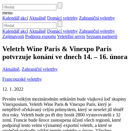
menu
Kalendář akcí
Aktuálně
Domácí veletrhy
Zahraniční veletrhy
Kalendář akcí
Aktuálně
Domácí veletrhy
Zahraniční veletrhy
Zajímavosti
Podpora exportu
Veletržní servis
Seznam partnerů
Veletrh Wine Paris & Vinexpo Paris
potvrzuje konání ve dnech 14. – 16. února
Aktuálně
,
Zahraniční veletrhy
Francouzské veletrhy
12. 1. 2022
Prvním velkým mezinárodním setkáním bude vlajková loď skupiny
Vinexposium. Veletrh Wine Paris & Vinexpo Paris, který je
netrpělivě očekávaný celým průmyslem, který se nesešel již téměř
dva roky. Veletrh bude po tři dny hostit 2800 vystavovatelů z 32
zemí. Francie bude široce zastoupena účastí všech regionů, které
podporují tento velmi významný exportní veletrh, a které se
společně rozhodly udržet termín veletrhu v únoru. Všechny