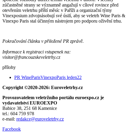
zúčastněné strany se významně angažují v cílové rovince před
otevřením veletrhu příští měsíc v Paříži a organizační týmy
Vinexposium zdvojnásobují své úsilí, aby se veletrh Wine Paris &
Vinexpo Paris stal účinným nástrojem pro podporu oživění trhu.
Pokračování článku v přiložené PR zprávě.
Informace k registraci vstupenek na:
visitor@francouzskeveletrhy.cz
přílohy
PR WineParisVinexpoParis leden22
Copyright ©2020-2026: Euroveletrhy.cz
Provozovatelem veletržního portálu euroexpo.cz je
vydavatelství EUROEXPO
Babice 38, 251 68 Kamenice
tel.: 604 759 978
e-mail:
redakce@euroveletrhy.cz
Facebook